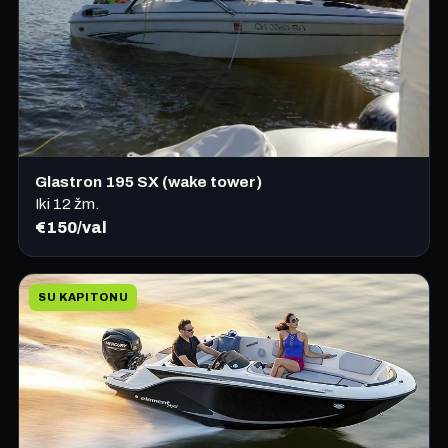
Glastron 195 SX (wake tower)
Iki
12
žm.
€150/val
SU KAPITONU