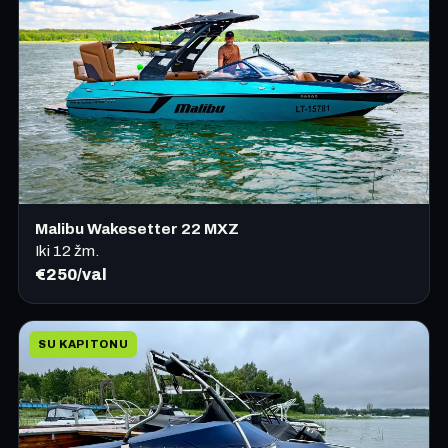
Malibu Wakesetter 22 MXZ
Iki
12
žm.
€250/val
SU KAPITONU