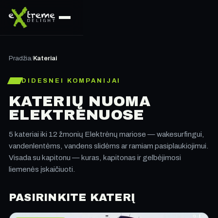
Pradžia
/
Kateriai
DIDESNEI KOMPANIJAI
KATERIŲ NUOMA
ELEKTRĖNUOSE
5 kateriai iki 12 žmonių Elektrėnų mariose — wakesurfingui,
vandenlentėms, vandens slidėms ar ramiam pasiplaukiojimui.
Visada su kapitonu — kuras, kapitonas ir gelbėjimosi
liemenės įskaičiuoti.
PASIRINKITE KATERĮ