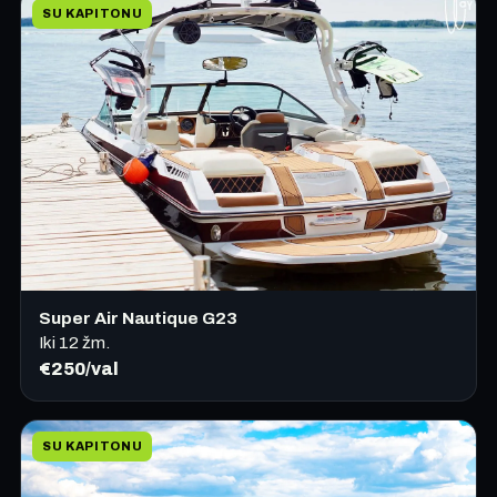
SU KAPITONU
Super Air Nautique G23
Iki
12
žm.
€250/val
SU KAPITONU