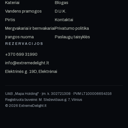
Kateriai
Blogas
Vandens pramogos
D.U.K.
Pirtis
Kontaktai
Mergvakariai ir bernvakariai
Privatumo politika
Įrangos nuoma
Paslaugų taisyklės
REZERVACIJOS
+370 699 31990
info@extremedelight.lt
Elektrinės g. 19D, Elektrėnai
UAB „Mapa Holding" · Įm. k. 302721308 · PVM LT100006654316
Registruota buveinė: M. Sleževičiaus g. 7, Vilnius
© 2026 ExtremeDelight.lt