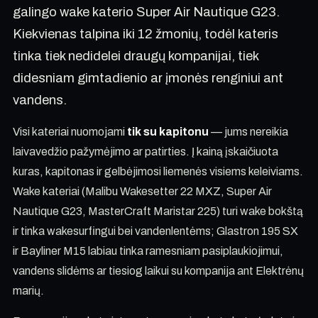
galingo wake katerio Super Air Nautique G23.
Kiekvienas talpina iki 12 žmonių, todėl kateris
tinka tiek nedidelei draugų kompanijai, tiek
didesniam gimtadienio ar įmonės renginiui ant
vandens.
Visi kateriai nuomojami
tik su kapitonu
— jums nereikia
laivavedžio pažymėjimo ar patirties. Į kainą įskaičiuota
kuras, kapitonas ir gelbėjimosi liemenės visiems keleiviams.
Wake kateriai (Malibu Wakesetter 22 MXZ, Super Air
Nautique G23, MasterCraft Maristar 225) turi wake bokštą
ir tinka wakesurfingui bei vandenlentėms; Glastron 195 SX
ir Bayliner M15 labiau tinka ramesniam pasiplaukiojimui,
vandens slidėms ar tiesiog laikui su kompanija ant Elektrėnų
marių.