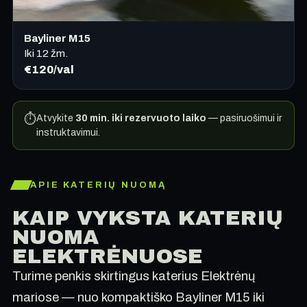
Bayliner M15
Iki
12
žm.
€120/val
⏱
Atvykite
30 min. iki rezervuoto laiko
— pasiruošimui ir
instruktavimui.
APIE KATERIŲ NUOMĄ
KAIP VYKSTA KATERIŲ
NUOMA
ELEKTRĖNUOSE
Turime penkis skirtingus katerius Elektrėnų
mariose — nuo kompaktiško Bayliner M15 iki