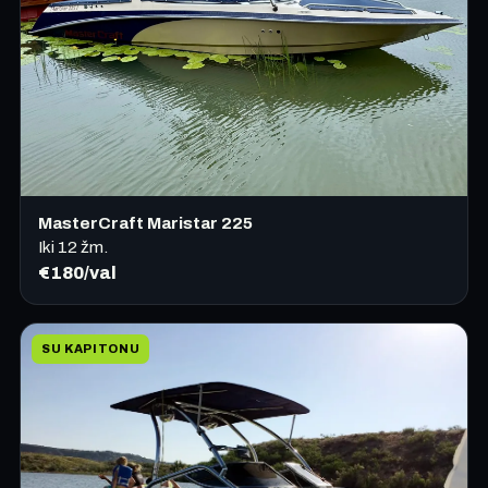
MasterCraft Maristar 225
Iki
12
žm.
€180/val
SU KAPITONU