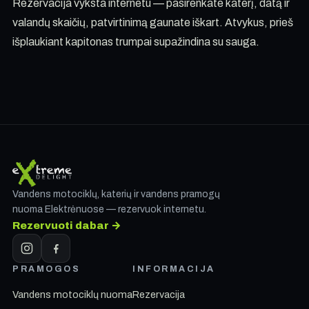
Rezervacija vyksta internetu — pasirenkate katerį, datą ir
valandų skaičių, patvirtinimą gaunate iškart. Atvykus, prieš
išplaukiant kapitonas trumpai supažindina su sauga.
Vandens motociklų, katerių ir vandens pramogų
nuoma Elektrėnuose — rezervuok internetu.
Rezervuoti dabar →
PRAMOGOS
INFORMACIJA
Vandens motociklų nuoma
Rezervacija